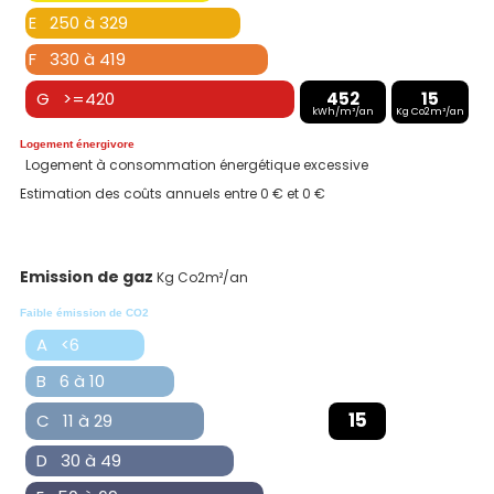
E 250 à 329
F 330 à 419
G >=420
452
15
kWh/m²/an
Kg Co2m²/an
Logement énergivore
Logement à consommation énergétique excessive
Estimation des coûts annuels entre 0 € et 0 €
Emission de gaz
Kg Co2m²/an
Faible émission de CO2
A <6
B 6 à 10
15
C 11 à 29
D 30 à 49