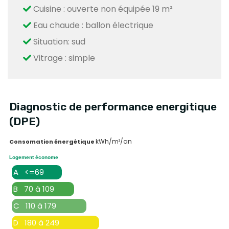
Cuisine : ouverte non équipée 19 m²
Eau chaude : ballon électrique
Situation: sud
Vitrage : simple
Diagnostic de performance energitique
(DPE)
kWh/m²/an
Consomation énergétique
Logement économe
A <=69
B 70 à 109
C 110 à 179
D 180 à 249