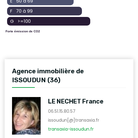
E 50 à 69
F 70 à 99
G >=100
Forte émission de CO2
Agence immobilière de
ISSOUDUN (36)
LE NECHET France
06.51.15.80.57
issoudun[@]transaxia.fr
transaxia-issoudun.fr