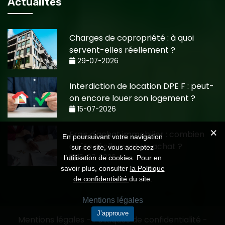
Actualités
Charges de copropriété : à quoi
servent-elles réellement ?
29-07-2026
Interdiction de location DPE F : peut-
on encore louer son logement ?
15-07-2026
Frais d'achat immobilier : combien
En poursuivant votre navigation
coûte réellement un achat ?
sur ce site, vous acceptez
15-07-2026
l’utilisation de cookies. Pour en
savoir plus, consulter
la Politique
de confidentialité
du site.
Mentions légales
J’approuve
Mentions légales
-
Politiques de confidentialité
-