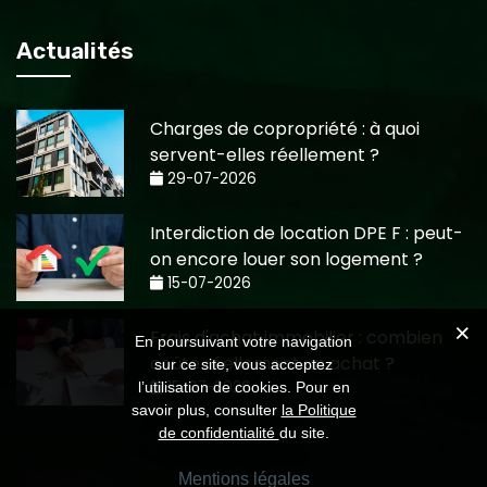
Actualités
Charges de copropriété : à quoi
servent-elles réellement ?
29-07-2026
Interdiction de location DPE F : peut-
on encore louer son logement ?
15-07-2026
Frais d'achat immobilier : combien
En poursuivant votre navigation
coûte réellement un achat ?
sur ce site, vous acceptez
15-07-2026
l’utilisation de cookies. Pour en
savoir plus, consulter
la Politique
de confidentialité
du site.
Mentions légales